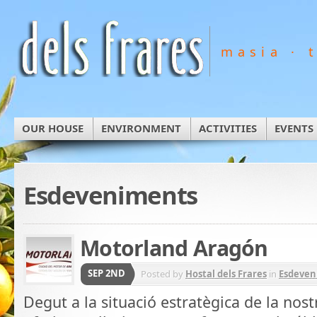
masia · 
OUR HOUSE
ENVIRONMENT
ACTIVITIES
EVENTS
Esdeveniments
Motorland Aragón
SEP 2ND
Posted by
Hostal dels Frares
in
Esdeven
Degut a la situació estratègica de la nos