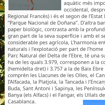
aquàtic més impo
occidental, despr
Regional Francès) i és el segon de l’Estat
“Parque Nacional de Doñana”. D’altra ban
paper biològic, contrasta amb la profun
gran part de la seva superfície i amb el
considerable pes agrícola, L’harmonia ent
naturals i l’explotació per part de l’home 
Parc Natural del Delta de l’Ebre, té una s
ha de les quals 3.979, corresponen a la 
(hemidelta dret) i 3.757 a la de Baix Ebr
comprèn les Llacunes de les Olles, el Cana
I’Alfacada, la Platjola, la Tancada i l’Encan
Buda, Sant Antoni i Sapinya, les Penínsul
Banya (els Alfacs) i el Fangar, els Ullals 
Casablanca.
.