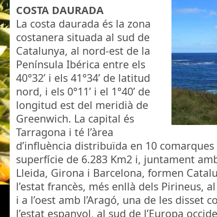
COSTA DAURADA
La costa daurada és la zona
costanera situada al sud de
Catalunya, al nord-est de la
Península Ibérica entre els
40°32’ i els 41°34’ de latitud
nord, i els 0°11’ i el 1°40’ de
longitud est del meridià de
Greenwich. La capital és
Tarragona i té l’àrea
d’influència distribuïda en 10 comarques 
superfície de 6.283 Km2 i, juntament am
Lleida, Girona i Barcelona, formen Catal
l’estat francès, més enllà dels Pirineus, a
i a l’oest amb l’Aragó, una de les disse
l’estat espanyol, al sud de l’Europa occide