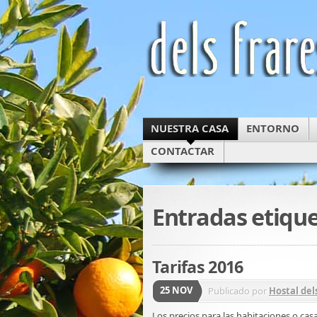
NUESTRA CASA
ENTORNO
CONTACTAR
Entradas etiqu
Tarifas 2016
25 NOV
Publicado por
Hostal del
Los precios para las habitaciones o cas