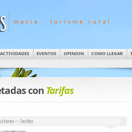
masia · turisme rural
ACTIVIDADES
EVENTOS
OPINION
COMO LLEGAR
etadas con
Tarifas
s Frares
en
Tarifes
a completa son: